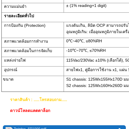
± (1% reading+1 digit)
ความแม่นยำ
รายละเอียดทั่วไป
การป้องกัน (Protection)
แรงดันเกิน, ลิมิต OCP สามารถปรับได
อุณหภูมิเกิน: เมื่ออุณหภูมิภายในเคร
0℃~40℃, ≤80%RH
สภาพแวดล้อมการทำงาน
-10℃~70℃, ≤70%RH
สภาพแวดล้อมในการจัดเก็บ
แหล่งจ่ายไฟ
115Vac/230Vac ±10% (เลือกได้), 5
อุปกรณ์
สายไฟx1, คู่มือการใช้งาน x1, แผ่น Sh
ขนาด
S1 chassis: 125Wx155Hx170D มม
S2 chassis: 125Wx160Hx260D มม
ราคาสินค้า : .....โทรสอบถาม.....
ดาวน์โหลดแคตตาล็อก
Twintex_SP1000.pdf