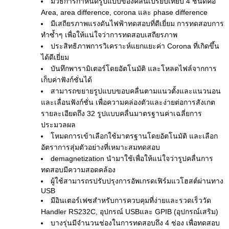
มีวิธีการกำหนดรูปแบบของคลื่นเปรียบเทียบ 4 ชนิดคือ
Area, area difference, corona และ phase difference
มีเสถียรภาพแรงดันไฟฟ้าทดสอบที่ดีเยี่ยม การทดสอบการ
ทำซ้ำๆ เพื่อให้แน่ใจว่าการทดสอบเสถียรภาพ
ประสิทธิภาพการวิเคราะห์แยกแยะค่า Corona ที่เกิดขึ้น
ได้ดีเยี่ยม
บันทึกพารามิเตอร์โดยอัตโนมัติ และโหลดไฟล์จากการ
เก็บค่าฟังก์ชั่นได้
สามารถขยายรูปแบบขอบคลื่นตามแนวตั้งและแนวนอน
และเลื่อนฟังก์ชั่น เพื่อความคล่องตัวและง่ายต่อการสังเกต
รายละเอียดถึง 32 รูปแบบคลื่นมาตรฐานค่าเฉลี่ยการ
ประมวลผล
โหมดการเข้าเลือกใช้มาตรฐานโดยอัตโนมัติ และเลือก
อัตราการสุ่มตัวอย่างที่เหมาะสมทดสอบ
demagnetization นำมาใช้เพื่อให้แน่ใจว่ารูปคลื่นการ
ทดสอบมีความสอดคล้อง
ผู้ใช้สามารถรปรับปรุงการอัพเกรดเฟิร์มแวโฮสต์ผ่านทาง
USB
มีอินเตอร์เฟซสำหรับการควบคุมที่ง่ายและรวดเร็ววัด
Handler RS232C, อุปกรณ์ USBและ GPIB (อุปกรณ์เสริม)
บางรุ่นมีจำนวนช่องในการทดสอบถึง 4 ช่อง เพื่อทดสอบ