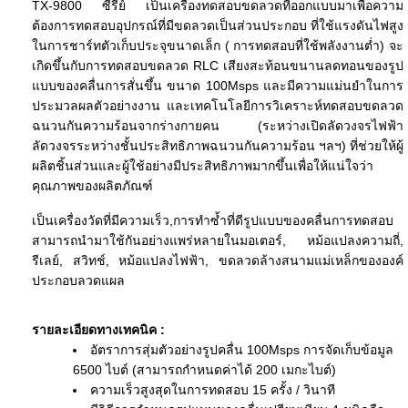
TX-9800 ซีรีย์ เป็นเครื่องทดสอบขดลวดที่ออกแบบมาเพื่อความ
ต้องการทดสอบอุปกรณ์ที่มีขดลวดเป็นส่วนประกอบ ที่ใช้แรงดันไฟสูง
ในการชาร์ทตัวเก็บประจุขนาดเล็ก ( การทดสอบที่ใช้พลังงานต่ำ) จะ
เกิดขึ้นกับการทดสอบขดลวด RLC เสียงสะท้อนขนานลดทอนของรูป
แบบของคลื่นการสั่นขึ้น ขนาด 100Msps และมีความแม่นยำในการ
ประมวลผลตัวอย่างงาน และเทคโนโลยีการวิเคราะห์ทดสอบขดลวด
ฉนวนกันความร้อนจากร่างกายคน (ระหว่างเปิดลัดวงจรไฟฟ้า
ลัดวงจรระหว่างชั้นประสิทธิภาพฉนวนกันความร้อน ฯลฯ) ที่ช่วยให้ผู้
ผลิตชิ้นส่วนและผู้ใช้อย่างมีประสิทธิภาพมากขึ้นเพื่อให้แน่ใจว่า
คุณภาพของผลิตภัณฑ์
เป็นเครื่องวัดที่มีความเร็ว,การทำซ้ำที่ดีรูปแบบของคลื่นการทดสอบ
สามารถนำมาใช้กันอย่างแพร่หลายในมอเตอร์, หม้อแปลงความถี่,
รีเลย์, สวิทช์, หม้อแปลงไฟฟ้า, ขดลวดล้างสนามแม่เหล็กขององค์
ประกอบลวดแผล
รายละเอียดทางเทคนิค :
อัตราการสุ่มตัวอย่างรูปคลื่น 100Msps การจัดเก็บข้อมูล
6500 ไบต์ (สามารถกำหนดค่าได้ 200 เมกะไบต์)
ความเร็วสูงสุดในการทดสอบ 15 ครั้ง / วินาที