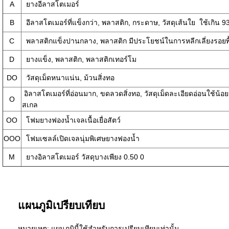
A
ยางอีลาสโตเมอร์
B
อีลาสโตเมอร์ที่แข็งกว่า, พลาสติก, กระดาษ, วัสดุเส้นใย
ใช้เกิน 9
C
พลาสติกแข็งปานกลาง, พลาสติก
มีประโยชน์ในการหลีกเลี่ยงรอยพื
D
ยางแข็ง, พลาสติก, พลาสติกเทอร์โม
DO
วัสดุเม็ดหนาแน่น, ม้วนสิ่งทอ
อิลาสโตเมอร์ที่อ่อนมาก, ขดลวดสิ่งทอ, วัสดุเม็ดละเอียดอ่อนใช้น้อย
O
สเกล
OO
โฟมยางฟองน้ำเจลเนื้อเยื่อสัตว์
OOO
โฟมเซลล์เปิดเจลนุ่มพิเศษยางฟองน้ำ
M
ยางอิลาสโตเมอร์
วัสดุบางเพียง 0.50 0
แผนภูมิเปรียบเทียบ
หมายเหตุ: แผนภูมินี้ใช้สำหรับการเปรียบเทียบเท่านั้น