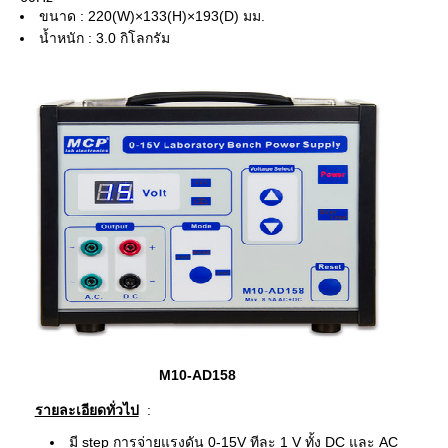
ขนาด : 220(W)×133(H)×193(D) มม.
น้ำหนัก : 3.0 กิโลกรัม
M10-AD158
รายละเอียดทั่วไป
:
มี step การจ่ายแรงดัน 0-15V ทีละ 1 V ทั้ง DC และ AC