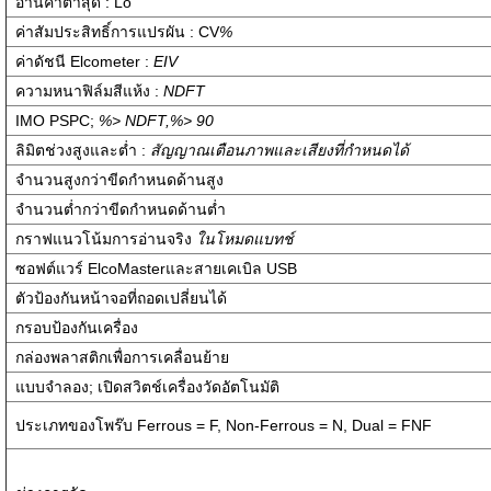
อ่านค่าต่ำสุด : Lo
ค่าสัมประสิทธิ์การแปรผัน : CV
%
ค่าดัชนี Elcometer :
EIV
ความหนาฟิล์มสีแห้ง :
NDFT
IMO PSPC;
%> NDFT,%> 90
ลิมิตช่วงสูงและต่ำ :
สัญญาณเตือนภาพและเสียงที่กำหนดได้
จำนวนสูงกว่าขีดกำหนดด้านสูง
จำนวนต่ำกว่าขีดกำหนดด้านต่ำ
กราฟแนวโน้มการอ่านจริง
ในโหมดแบทช์
ซอฟต์แวร์ ElcoMasterและสายเคเบิล USB
ตัวป้องกันหน้าจอที่ถอดเปลี่ยนได้
กรอบป้องกันเครื่อง
กล่องพลาสติกเพื่อการเคลื่อนย้าย
แบบจําลอง; เปิดสวิตช์เครื่องวัดอัตโนมัติ
ประเภทของโพร๊บ Ferrous = F, Non-Ferrous = N, Dual = FNF