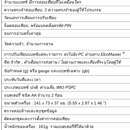
จำนวนแบทช์
มีการสอบเทียบที่ไม่เหมือนใคร
ความทรงจำสอบเทียบ;
3
ความทรงจำของผู้ใช้โปรแกรม
วัดนอกการเตือนการปรับเทียบ
ล็อคสอบเทียบ;
พร้อมปลดล็อครหัส
PIN
ลบการอ่านครั้งล่าสุด
วัดความจำ;
จำนวนการอ่าน
®
การปรับเทียบแบทช์แต่ละรายการ
ส่งไปยัง
PC
ผ่านทาง
ElcoMaster
ขีด จำกัด ;
คำเตือนการส่งผ่าน / ไม่ผ่านภาพและเสียงที่ระบุโดยผู้ใช้
ข้อกำหนด (g) หรือ gauge และแบทช์เฉพาะ (gb)
ประทับวันที่และเวลา
ประเภทแบทช์
ปกติ
,
ค่าเฉลี่ย
, IMO PSPC
แบตเตอรี่ ชนิด AA จำนวน 2 ก้อน
ขนาดตัวเครื่อง :
141 x 73 x 37 มม. (5.55 x 2.87 x 1.46 ")
ตรวจสอบล้างและลบชุดข้อมูล
คัดลอกชุดและการตั้งค่าการสอบเทียบ
น้ำหนักของเครื่อง :
161g รวมแบตเตอรี่ที่ให้มาด้วย