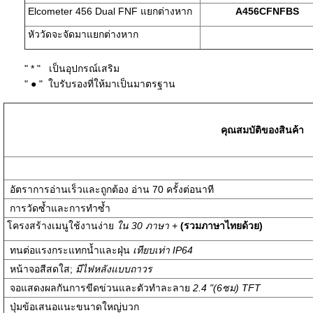
Elcometer 456 Dual FNF แยกต่างหาก
A456CFNFBS
หัววัดจะจัดมาแยกต่างหาก
" * " เป็นอุปกรณ์เสริม
" ● "
ใบรับรองที่ให้มาเป็นมาตรฐาน
คุณสมบัติของสินค้า
อัตราการอ่านเร็วและถูกต้อง อ่าน 70 ครั้งต่อนาที
การวัดซ้ำและการทำซ้ำ
โครงสร้างเมนูใช้งานง่าย
ใน
30
ภาษา +
(รวมภาษาไทยด้วย)
ทนต่อแรงกระแทกน้ำและฝุ่น
เทียบเท่า
IP64
หน้าจอสีสดใส;
มีไฟหลังแบบถาวร
จอแสดงผลกันการขีดข่วนและตัวทำละลาย
2.4 "(6ซม) TFT
ปุ่มข้อเสนอแนะขนาดใหญ่บวก