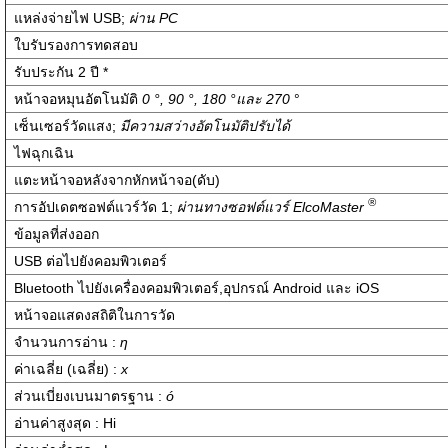
แหล่งจ่ายไฟ USB;
ผ่าน
PC
ใบรับรองการทดสอบ
รับประกัน 2 ปี *
หน้าจอหมุนอัตโนมัติ
0 °, 90 °, 180 °
และ
270
°
เซ็นเซอร์วัดแสง;
มีความสว่างอัตโนมัติปรับได้
ไฟฉุกเฉิน
แตะหน้าจอหลังจากหักหน้าจอ(ดับ)
®
การอัปเดตซอฟต์แวร์วัด 1;
ผ่านทางซอฟต์แวร์
ElcoMaster
ข้อมูลที่ส่งออก
USB ต่อไปยังคอมพิวเตอร์
Bluetooth ไปยังเครื่องคอมพิวเตอร์,อุปกรณ์ Android และ iOS
หน้าจอแสดงสถิติในการวัด
จำนวนการอ่าน :
η
ค่าเฉลี่ย (เฉลี่ย) :
x
ส่วนเบี่ยงเบนมาตรฐาน :
ó
อ่านค่าสูงสุด : Hi