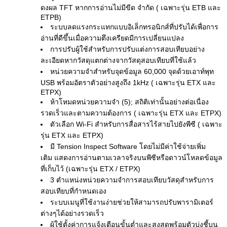
ดงผล TFT หากการอ่านไม่มีขีด จำกัด ( เฉพาะรุ่น ETB และ
ETPB)
ระบบลดแรงกระแทกแบบอิเล็กทรอนิกส์ที่ปรับได้เพื่อการ
อ่านที่ดีขึ้นเมื่อความตึงเครียดมีการเปลี่ยนแปลง
การปรับผู้ใช้สำหรับการปรับแต่งการสอบเทียบอย่าง
ละเอียดหากวัสดุแตกต่างจากวัสดุสอบเทียบที่ใช้แล้ว
หน่วยความจำสำหรับจุดข้อมูล 60,000 จุดด้วยเอาท์พุท
USB พร้อมอัตราตัวอย่างสูงถึง 1kHz ( เฉพาะรุ่น ETX และ
ETPX)
ห้าโหมดหน่วยความจำ (5); สถิติเท่านั้นอย่างต่อเนื่อง
รวดเร็วและตามความต้องการ ( เฉพาะรุ่น ETX และ ETPX)
ตัวเลือก Wi-Fi สำหรับการสื่อสารไร้สายไปยังพีซี ( เฉพาะ
รุ่น ETX และ ETPX)
มี Tension Inspect Software โดยไม่มีค่าใช้จ่ายเพิ่ม
เติม แสดงการอ่านตามเวลาจริงบนพีซีหรือดาวน์โหลดข้อมูล
ที่เก็บไว้ (เฉพาะรุ่น ETX / ETPX)
3 ตำแหน่งหน่วยความจำการสอบเทียบวัสดุสำหรับการ
สอบเทียบที่กำหนดเอง
ระบบเมนูที่ใช้งานง่ายช่วยให้สามารถปรับพารามิเตอร์
ต่างๆได้อย่างรวดเร็ว
ผู้ใช้ตั้งค่าการแจ้งเตือนขั้นต่ำและสูงสุดพร้อมตัวบ่งชี้บน