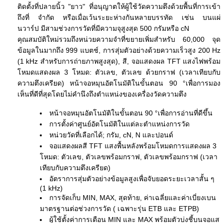
ติดตั้งที่ปลายนิ้ว "ยาว" ที่อนุญาตให้ผู้ใช้วัดความตึงด้วยพื้นที่การเข้า
ถึงที่ จำกัด หรือเมื่อเว้นระยะห่างกันหลายบรรทัด เช่น บนแผ่
นวาร์ป มีสามช่วงการวัดที่มีความจุสูงสุด 500 กรัมหรือ cN
คุณสมบัติใหม่รวมถึงหน่วยความจำที่ขยายเพิ่มสำหรับ 60,000 จุด
ข้อมูลในมากถึง 999 แบตช์, การสุ่มตัวอย่างด้วยความเร็วสูง 200 Hz
(1 kHz สำหรับการถ่ายภาพสูงสุด), สี, จอแสดงผล TFT แสงไฟพร้อม
โหมดแสดงผล 3 โหมด: ตัวเลข, ตัวเลข ด้วยกราฟ (เวลาเทียบกับ
ความตึงเครียด) หน้าจอหมุนอัตโนมัติในขั้นตอน 90 °เพื่อการมอง
เห็นที่ดีที่สุดโดยไม่คำนึงถึงตำแหน่งของเครื่องวัดความตึง
หน้าจอหมุนอัตโนมัติในขั้นตอน 90 °เพื่อการอ่านที่ดีขึ้น
การตั้งค่าศูนย์อัตโนมัติในแต่ละตำแหน่งการวัด
หน่วยวัดที่เลือกได้; กรัม, cN, N และปอนด์
จอแสดงผลสี TFT แสงพื้นหลังพร้อมโหมดการแสดงผล 3
โหมด: ตัวเลข, ตัวเลขพร้อมกราฟ, ตัวเลขพร้อมกราฟ (เวลา
เทียบกับความตึงเครียด)
อัตราการสุ่มตัวอย่างข้อมูลสูงเพื่อจับยอดระยะเวลาสั้น ๆ
(1 kHz)
การจัดเก็บ MIN, MAX, สุดท้าย, ค่าเฉลี่ยและค่าเบี่ยงเบน
มาตรฐานต่อช่วงการวัด ( เฉพาะรุ่น ETB และ ETPB)
ผู้ใช้ตั้งค่าการเตือน MIN และ MAX พร้อมตัวบ่งชี้บนจอแส