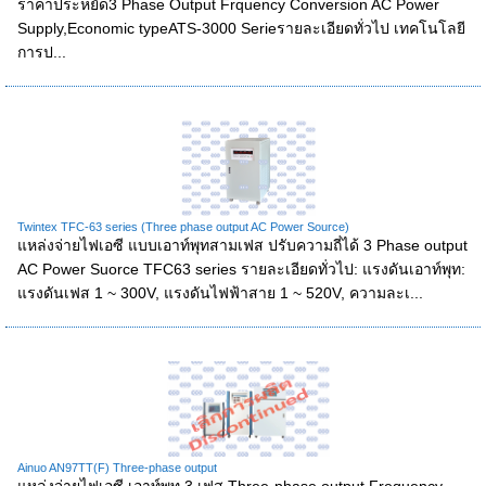
ราคาประหยัด3 Phase Output Frquency Conversion AC Power
Supply,Economic typeATS-3000 Serieรายละเอียดทั่วไป เทคโนโลยี
การป...
Twintex TFC-63 series (Three phase output AC Power Source)
แหล่งจ่ายไฟเอซี แบบเอาท์พุทสามเฟส ปรับความถี่ได้ 3 Phase output
AC Power Suorce TFC63 series รายละเอียดทั่วไป: แรงดันเอาท์พุท:
แรงดันเฟส 1 ~ 300V, แรงดันไฟฟ้าสาย 1 ~ 520V, ความละเ...
Ainuo AN97TT(F) Three-phase output
แหล่งจ่ายไฟเอซี เอาท์พุท 3 เฟส Three-phase output Frequency