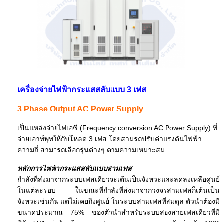
เครื่องจ่ายไฟฟ้ากระแสสลับแบบ 3 เฟส
3 Phase Output AC Power Supply
เป็นแหล่งจ่ายไฟเอซี (Frequency conversion AC Power Supply) ที่
จ่ายเอาท์พุทให้กับโหลด 3 เฟส โดยสามรถปรับค่าแรงดันไฟฟ้า
ความถี่ สามารถเลือกรุ่นต่างๆ ตามความเหมาะสม
หลักการไฟฟ้ากระแสสลับแบบสามเฟส
กำลังที่ส่งมาจากระบบเฟสเดียวจะเต้นเป็นจังหวะและลดลงเหลือศูนย์
ในแต่ละรอบ ในขณะที่กำลังที่ส่งมาจากวงจรสามเฟสก็เต้นเป็น
จังหวะเช่นกัน แต่ไม่เคยถึงศูนย์
ในระบบสามเฟสที่สมดุล ตัวนำต้องมี
ขนาดประมาณ 75% ของตัวนำสำหรับระบบสองสายเฟสเดียวที่มี