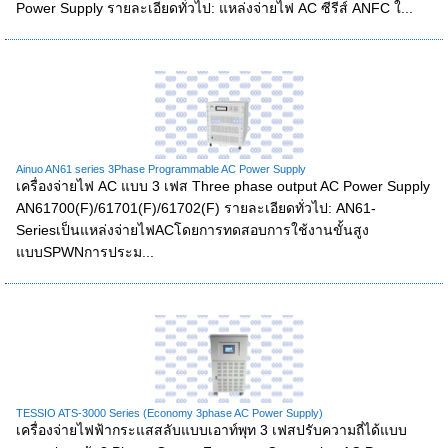
Power Supply รายละเอียดทั่วไป: แหล่งจ่ายไฟ AC ซีรีส์ ANFC ใ...
Ainuo AN61 series 3Phase Programmable AC Power Supply
เครื่องจ่ายไฟ AC แบบ 3 เฟส Three phase output AC Power Supply
AN61700(F)/61701(F)/61702(F) รายละเอียดทั่วไป: AN61-
Seriesเป็นแหล่งจ่ายไฟACโดยการทดสอบการใช้งานขั้นสูง
แบบSPWNการประม...
TESSIO ATS-3000 Series (Economy 3phase AC Power Supply)
เครื่องจ่ายไฟฟ้ากระแสสลับแบบเอาท์พุท 3 เฟสปรับความถี่ได้แบบ