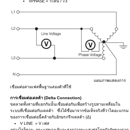
VPHASE = วีไลน์ / √3
แผนภาพแสดงการ
เชื่อมต่อสามเฟสพื้นฐานสองตัวที่ใช้
การเชื่อมต่อเดลต้า (Delta Connection)
ขดลวดทั้งสามที่แยกกันนั้นเชื่อมต่อกันเพื่อสร้างรูปสามเหลี่ยมใน
ระบบที่เชื่อมต่อกับเดลต้า ซึ่งได้ชื่อมาจากข้อเท็จจริงที่ว่าไดอะแกรม
ของการเชื่อมต่อนี้คล้ายกับอักษรกรีกเดลต้า (∆)
V LINE = V เฟส
อย่างไรก็ตาม กระแสของเส้นจะสูงกว่ากระแสเฟสโดยปัจจัยของราก