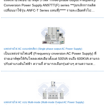
Conversion Power Supply AN97TT(F) series ***(ยกเลิกการผลิต
เปลี่ยนมาใช้รุ่น ANFC-T Series แทนที่)***** รายละเอียดทั่วไป:...
แหล่งจ่ายไฟ AC แบบเฟสเดียว (Single phase output AC Power Supply)
เป็นแหล่งจ่ายไฟเอซี (Frequency cnversion AC Power Supply) ที่
จ่ายเอาท์พุทให้กับโหลดเฟสเดียวตั้งแต่ 500VA จนถึง 600KVA สามรถ
ปรับค่าแรงดันไฟฟ้า ความถี่ สามารถเลือกรุ่นต่างๆ ตามความเห...
แหล่งจ่ายไฟ AC แบบ Multi-mode (Multi-mode Output AC Power Supply)