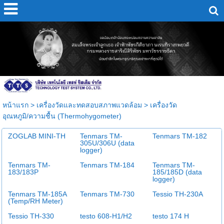
หน้าแรก
>
เครื่องวัดและทดสอบสภาพแวดล้อม
>
เครื่องวัด
อุณหภูมิ/ความชื้น (Thermohygometer)
ZOGLAB MINI-TH
Tenmars TM-
Tenmars TM-182
305U/306U (data
logger)
Tenmars TM-
Tenmars TM-184
Tenmars TM-
183/183P
185/185D (data
logger)
Tenmars TM-185A
Tenmars TM-730
Tessio TH-230A
(Temp/RH Meter)
Tessio TH-330
testo 608-H1/H2
testo 174 H