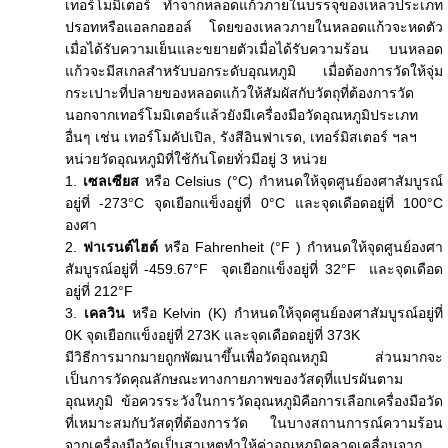
เทอร์โมมิเตอร์ ทำจากหลอดแก้วภายในบรรจุของเหลวประเภท
ปรอทหรือแอลกอฮอล์ โดยของเหลวภายในหลอดแก้วจะหดตัว
เมื่อได้รับความเย็นและขยายตัวเมื่อได้รับความร้อน บนหลอด
แก้วจะมีสเกลสำหรับบอกระดับอุณหภูมิ เมื่อต้องการวัดให้จุ่ม
กระเปาะที่ปลายของหลอดแก้วให้สัมผัสกับวัตถุที่ต้องการวัด
นอกจากเทอร์โมมิเตอร์แล้วยังมีเครื่องมือวัดอุณหภูมิประเภท
อื่นๆ เช่น เทอร์โมคัปเปิล, รังสีอินฟาเรด, เทอร์มิสเตอร์ ฯลฯ
หน่วยวัดอุณหภูมิที่ใช้กันโดยทั่วมีอยู่ 3 หน่วย
1.
เซลเซียส
หรือ Celsius (°C) กำหนดให้จุดศูนย์องศาสัมบูรณ์
อยู่ที่ -273°C จุดเยือกแข็งอยู่ที่ 0°C และจุดเดือดอยู่ที่ 100°C
องศา
2.
ฟาเรนต์ไฮต์
หรือ Fahrenheit (°F ) กำหนดให้จุดศูนย์องศา
สัมบูรณ์อยู่ที่ -459.67°F จุดเยือกแข็งอยู่ที่ 32°F และจุดเดือด
อยู่ที่ 212°F
3.
เคลวิน
หรือ Kelvin (K) กำหนดให้จุดศูนย์องศาสัมบูรณ์อยู่ที่
0K จุดเยือกแข็งอยู่ที่ 273K และจุดเดือดอยู่ที่ 373K
มีวิธีการมากมายถูกพัฒนาขึ้นเพื่อวัดอุณหภูมิ ส่วนมากจะ
เป็นการวัดคุณลักษณะทางกายภาพของวัสดุที่แปรผันตาม
อุณหภูมิ ข้อควรระวังในการวัดอุณหภูมิคือการเลือกเครื่องมือวัด
ที่เหมาะสมกับวัสดุที่ต้องการวัด ในบางสถานการณ์ความร้อน
จากเครื่องมือวัดเป็นสาเหตุทำให้ค่าอุณหภูมิคลาดเคลื่อนจาก