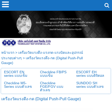
หน้าแรก
>
เครื่องวัดแรงดึง-แรงกด-แรงบิดและอุปกรณ์
ประกอบต่างๆ
>
เครืองวัดแรงดึง-กด (Digital Push-Pull
Gauge)
ESCORT EN
Checkline FB/PS
ESCORT EH
series แบบเข็ม
แบบเข็ม
series แบบดิจิตอล
Checkline M5-
Checkline
SUNDOO SH
Series แบบตัวเลข
FGE/FGV แบบ
series แบบตัวเลข
ตัวเลข
เครืองวัดแรงดึง-กด (Digital Push-Pull Gauge)